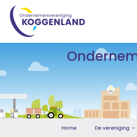
Ga
naar
inhoud
Onderneme
Home
De vereniging