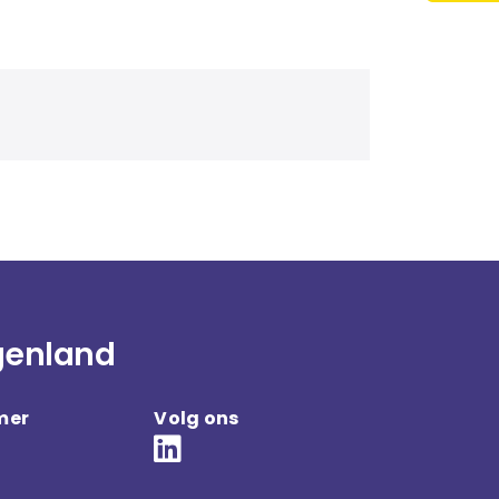
genland
mer
Volg ons