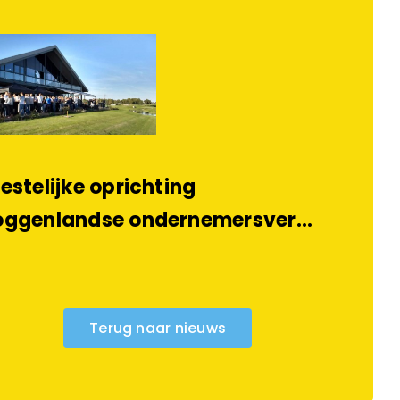
estelijke oprichting
oggenlandse ondernemersver…
Terug naar nieuws