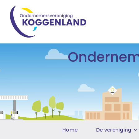
Ga
naar
inhoud
Onderneme
Home
De vereniging