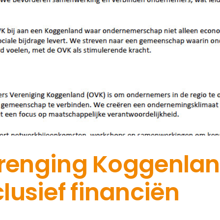
nging Koggenland 
clusief financiën