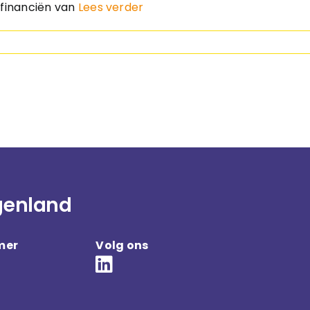
f financiën van
Lees verder
genland
mer
Volg ons