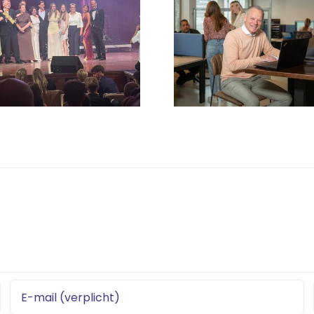
goed, samen zijn
kennis
we beter! Maak
Perry & 
kennis met
va
Agros
d’Ontm