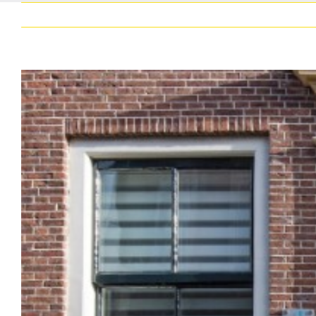
Bekijk
grotere
afbeelding