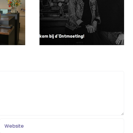
 met….
onze voorzitter –
Pauline
Weerbaar
n
ondernemen
oeting
werkt