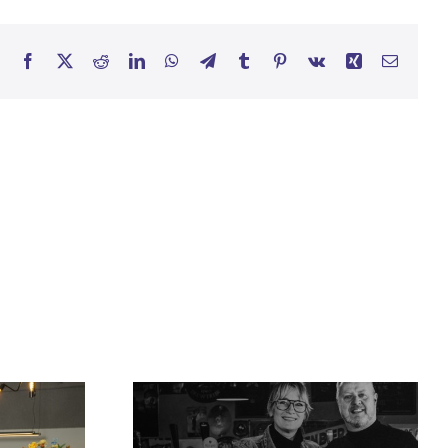
Facebook
X
Reddit
LinkedIn
WhatsApp
Telegram
Tumblr
Pinterest
Vk
Xing
E-
mail
nader
Column van