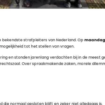
 bekendste strafpleiters van Nederland. Op
maandag 
e mogelijkheid tot het stellen van vragen.
ng en stonden jarenlang verdachten bij in de meest g
de rechtszaal. Over spraakmakende zaken, morele dilemm
d die normaal gesloten blijft en zeker niet alledaags is.