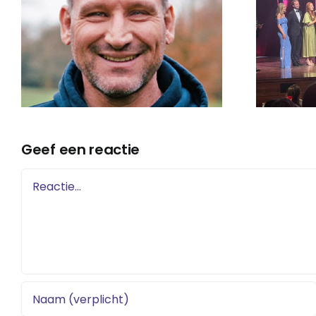
–
Valk
Publieksprijs op
Westfries
Ondernemersgala
2026
Geef een reactie
Reactie