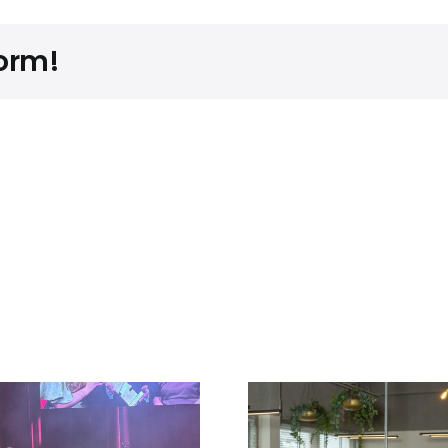
form!
Alleen ben je
Maak 