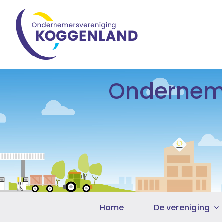
Ga
naar
inhoud
Onderneme
Home
De vereniging