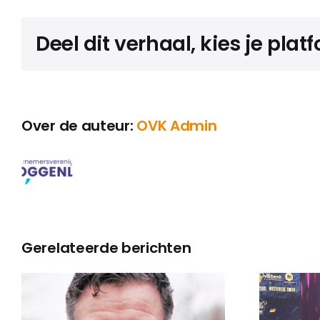
Deel dit verhaal, kies je plat
Over de auteur:
OVK Admin
Gerelateerde berichten
La Mère Anne
wint Van der