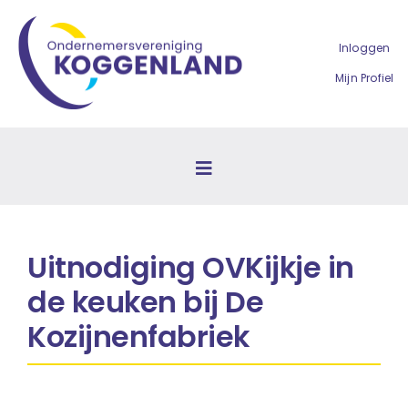
Ga
naar
Inloggen
inhoud
Mijn Profiel
Toggle
Navigation
Home
Uitnodiging OVKijkje in
De vereniging
de keuken bij De
Kozijnenfabriek
Activiteiten
Agenda